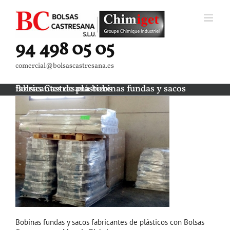
Saltar
al
contenido
94 498 05 05
comercial@bolsascastresana.es
Bolsas Castresana bobinas fundas y sacos fabricantes de plásticos
Bobinas fundas y sacos fabricantes de plásticos con Bolsas