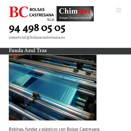
Saltar
al
contenido
94 498 05 05
comercial@bolsascastresana.es
Funda Azul Tras
Bobinas, fundas y plásticos con Bolsas Castresana