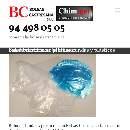
Saltar
al
contenido
94 498 05 05
comercial@bolsascastresana.es
Bolsas Castresana bobinas, fundas y plásticos con fabricación de plásticos
Bobinas, fundas y plásticos con Bolsas Castresana fabricación