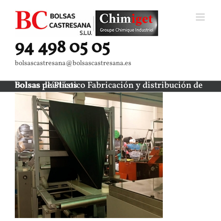
Skip
to
content
94 498 05 05
bolsascastresana@bolsascastresana.es
Bolsas de Plástico Fabricación y distribución de bolsas plásticos