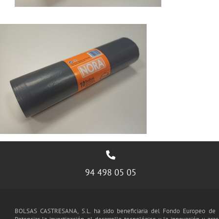
94 498 05 05
BOLSAS CASTRESANA, S.L. ha sido beneficiaria del Fondo Europeo de D