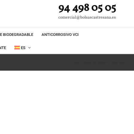
94 498 05 05
comercial@bolsascastresana.es
E BIODEGRADABLE
ANTICORROSIVO VCI
NTE
ES
Inicio
Bolsas de Plástico
Bolsa Nora