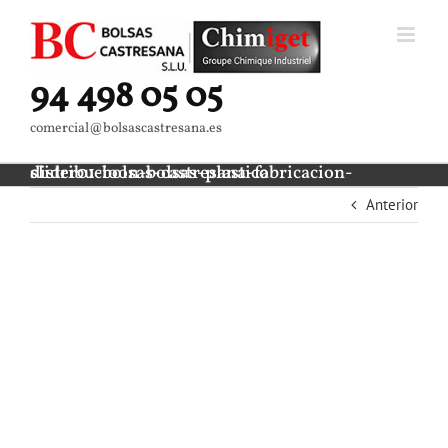
Saltar
al
contenido
94 498 05 05
comercial@bolsascastresana.es
slider01-bolsas-castresana-fabricacion-distribucioon-bolsas-plastico
Anterior