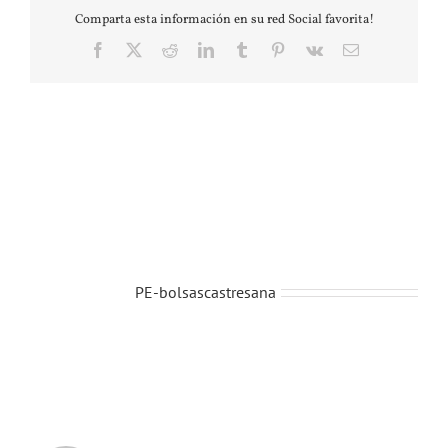
Comparta esta información en su red Social favorita!
Facebook
X
Reddit
LinkedIn
Tumblr
Pinterest
Vk
Correo
electrónico
Sobre el Autor:
PE-bolsascastresana