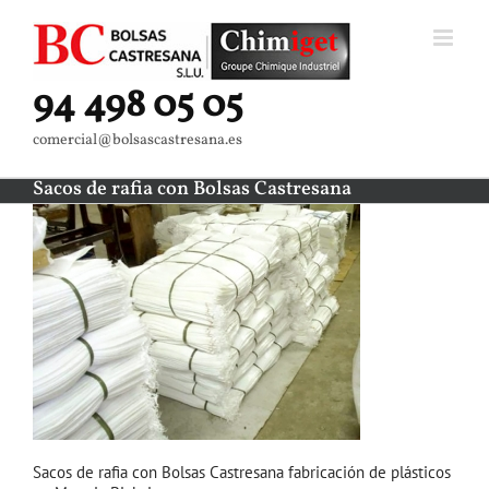
Saltar
al
contenido
94 498 05 05
comercial@bolsascastresana.es
Sacos de rafia con Bolsas Castresana
Sacos de rafia con Bolsas Castresana fabricación de plásticos