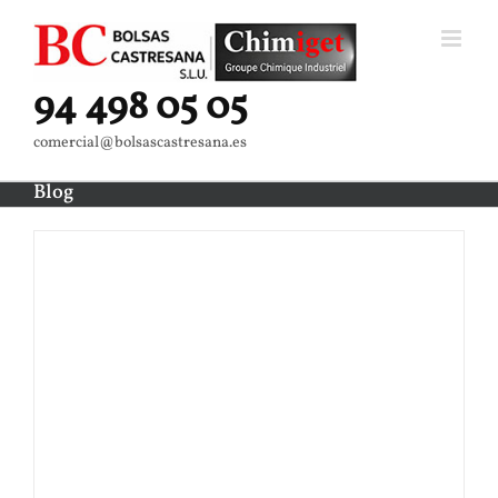
Saltar
al
contenido
94 498 05 05
comercial@bolsascastresana.es
Blog