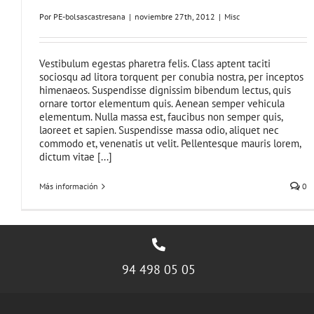
Por
PE-bolsascastresana
|
noviembre 27th, 2012
|
Misc
Vestibulum egestas pharetra felis. Class aptent taciti
sociosqu ad litora torquent per conubia nostra, per inceptos
himenaeos. Suspendisse dignissim bibendum lectus, quis
ornare tortor elementum quis. Aenean semper vehicula
elementum. Nulla massa est, faucibus non semper quis,
laoreet et sapien. Suspendisse massa odio, aliquet nec
commodo et, venenatis ut velit. Pellentesque mauris lorem,
dictum vitae [...]
Más información
0
94 498 05 05