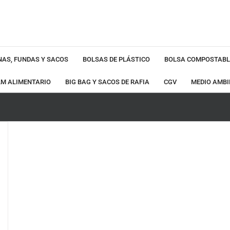
NAS, FUNDAS Y SACOS
BOLSAS DE PLÁSTICO
BOLSA COMPOSTABL
LM ALIMENTARIO
BIG BAG Y SACOS DE RAFIA
CGV
MEDIO AMBI