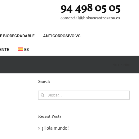
94 498 05 05
comercial@bolsascastresana.es
E BIODEGRADABLE
ANTICORROSIVO VCI
ENTE
ES
Inicio
Misc
Search
Buscar:
Recent Posts
¡Hola mundo!