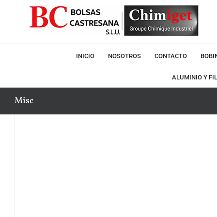
Saltar
al
contenido
INICIO
NOSOTROS
CONTACTO
BOBI
ALUMINIO Y FI
Misc