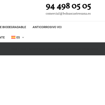
94 498 05 05
comercial@bolsascastresana.es
E BIODEGRADABLE
ANTICORROSIVO VCI
NTE
ES
Inicio
Inicio
banner03-bolsas-castresana-fabricacion-distribucion-bobinas-plastico