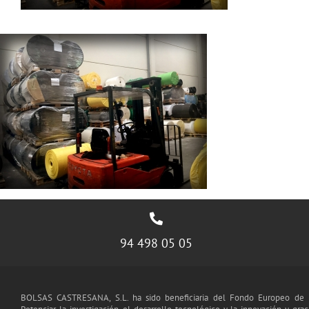
94 498 05 05
BOLSAS CASTRESANA, S.L. ha sido beneficiaria del Fondo Europeo de D