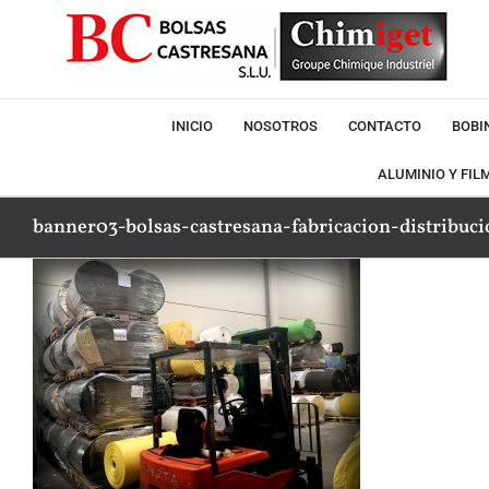
Saltar
al
contenido
INICIO
NOSOTROS
CONTACTO
BOBI
ALUMINIO Y FIL
banner03-bolsas-castresana-fabricacion-distribuci