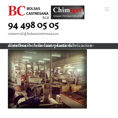
Saltar
al
contenido
94 498 05 05
comercial@bolsascastresana.es
nosotros-bolsas-castresana-fabricacion-distribucioon-bolsas-plastico