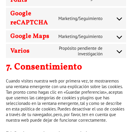
Fonts
to
service
Google
google-
Marketing/Seguimiento
fonts
Consent
reCAPTCHA
to
service
Google Maps
Marketing/Seguimiento
google-
Consent
recaptcha
to
Propósito pendiente de
Varios
service
Consent
investigación
google-
to
maps
7. Consentimiento
service
varios
Cuando visites nuestra web por primera vez, te mostraremos
una ventana emergente con una explicación sobre las cookies.
Tan pronto como hagas clic en «Guardar preferencias», aceptas
que usemos las categorías de cookies y plugins que has
seleccionado en la ventana emergente, tal y como se describe
en esta política de cookies. Puedes desactivar el uso de cookies
a través de tu navegador, pero, por favor, ten en cuenta que
nuestra web puede dejar de funcionar correctamente.