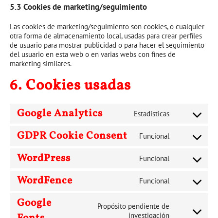
5.3 Cookies de marketing/seguimiento
Las cookies de marketing/seguimiento son cookies, o cualquier
otra forma de almacenamiento local, usadas para crear perfiles
de usuario para mostrar publicidad o para hacer el seguimiento
del usuario en esta web o en varias webs con fines de
marketing similares.
6. Cookies usadas
Google Analytics
Estadísticas
Consent
to
GDPR Cookie Consent
service
Funcional
Consent
google-
to
analytics
WordPress
service
Funcional
Consent
gdpr-
to
cookie-
WordFence
service
Funcional
consent
Consent
wordpress
to
Google
service
Propósito pendiente de
wordfence
Consent
investigación